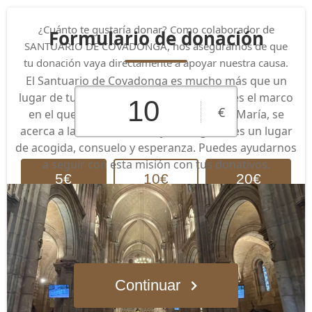
¿Cuánto te gustaría donar? Como colaborador de
Formulario de donación
SANTUARIO DE COVADONGA, nos aseguramos de que
tu donación vaya directamente a apoyar nuestra causa.
El Santuario de Covadonga es mucho más que un
lugar de turismo. Este entorno precioso es el marco
€
en el que el Señor, a través de la Virgen María, se
acerca a las vidas de sus hijos. La Iglesia es un lugar
de acogida, consuelo y esperanza. Puedes ayudarnos
a seguir con esta misión con tus donativos.
5€
10€
20€
Cantidad
25€
50€
personalizada
Continuar