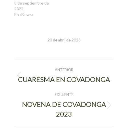
8 de septiembre de
2022
En «News»
20 de abril de 2023
NAVEGACIÓN
ANTERIOR
ENTRE
CUARESMA EN COVADONGA
Publicación
anterior:
PUBLICACIONES
SIGUIENTE
NOVENA DE COVADONGA
Publicación
2023
siguiente: