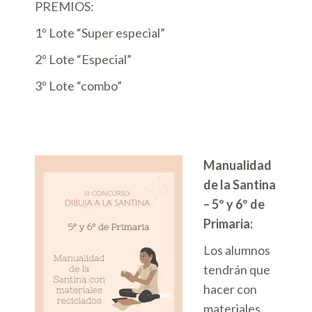
PREMIOS:
1º Lote “Super especial”
2º Lote “Especial”
3º Lote “combo”
Manualidad
de la Santina
– 5º y 6º de
Primaria:
Los alumnos
tendrán que
hacer con
materiales