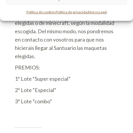
digitales. Nos tendréis que enviar al correo
Política de cookies
Política de privacidad
Aviso Legal
electrónico un video de las maquetas
elegidas o de minecraft, según la modalidad
escogida. Del mismo modo, nos pondremos
en contacto con vosotros para que nos
hicierais llegar al Santuario las maquetas
elegidas.
PREMIOS:
1º Lote “Super especial”
2º Lote “Especial”
3º Lote “combo”