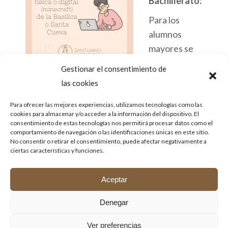
Bachillerato:
Para los
alumnos
mayores se
les proponen
Gestionar el consentimiento de
dos
las cookies
modalidades.
Pueden hacer una maqueta física, con los
Para ofrecer las mejores experiencias, utilizamos tecnologías como las
cookies para almacenar y/o acceder a la información del dispositivo. El
materiales que consideren oportunos, de la
consentimiento de estas tecnologías nos permitirá procesar datos como el
comportamiento de navegación o las identificaciones únicas en este sitio.
Basílica, de la Santa Cueva o de todo el
No consentir o retirar el consentimiento, puede afectar negativamente a
Santuario. También pueden hacerlo en
ciertas características y funciones.
minecraft u otro programa. La valoración y
premio serán por separado.
Aceptar
Al igual que en la manualidad, se elegirá al
Denegar
mejor de la clase y a los tres mejores del
centro, tanto las maquetas físicas como las
Ver preferencias