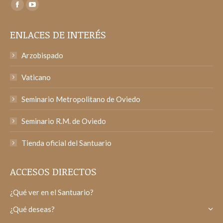
Encuéntranos en:
Facebook
YouTube
page
page
ENLACES DE INTERÉS
opens
opens
in
in
Arzobispado
new
new
window
window
Vaticano
Seminario Metropolitano de Oviedo
Seminario R.M. de Oviedo
Tienda oficial del Santuario
ACCESOS DIRECTOS
¿Qué ver en el Santuario?
¿Qué deseas?