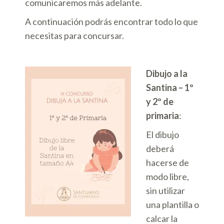
comunicaremos más adelante.
A continuación podrás encontrar todo lo que
necesitas para concursar.
Dibujo a la
Santina – 1º
y 2º de
primaria
:
El dibujo
deberá
hacerse de
modo libre,
sin utilizar
una plantilla o
calcar la