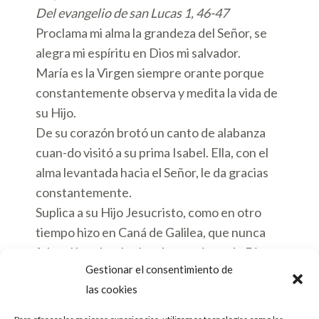
Del evangelio de san Lucas 1, 46-47
Proclama mi alma la grandeza del Señor, se
alegra mi espíritu en Dios mi salvador.
María es la Virgen siempre orante porque
constantemente observa y medita la vida de
su Hijo.
De su corazón brotó un canto de alabanza
cuan-do visitó a su prima Isabel. Ella, con el
alma levantada hacia el Señor, le da gracias
constantemente.
Suplica a su Hijo Jesucristo, como en otro
tiempo hizo en Caná de Galilea, que nunca
falte al hombre la alegría que viene de Dios y
Gestionar el consentimiento de
que llega a nosotros por la muerte y
las cookies
resurrección de Jesús.
Ella nos enseña a estar ante el Señor en una