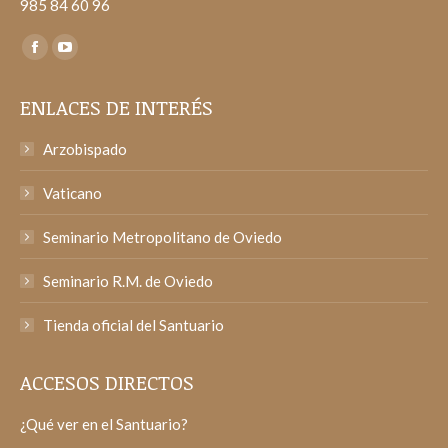
985 84 60 96
Encuéntranos en:
Facebook
YouTube
page
page
ENLACES DE INTERÉS
opens
opens
in
in
Arzobispado
new
new
window
window
Vaticano
Seminario Metropolitano de Oviedo
Seminario R.M. de Oviedo
Tienda oficial del Santuario
ACCESOS DIRECTOS
¿Qué ver en el Santuario?