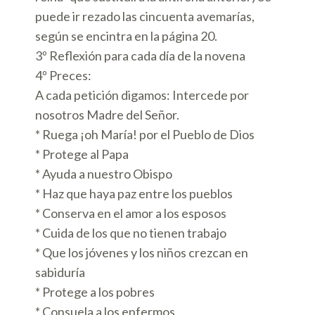
puede ir rezado las cincuenta avemarías,
según se encintra en la página 20.
3º Reflexión para cada día de la novena
4º Preces:
A cada petición digamos: Intercede por
nosotros Madre del Señor.
* Ruega ¡oh María! por el Pueblo de Dios
* Protege al Papa
* Ayuda a nuestro Obispo
* Haz que haya paz entre los pueblos
* Conserva en el amor a los esposos
* Cuida de los que no tienen trabajo
* Que los jóvenes y los niños crezcan en
sabiduría
* Protege a los pobres
* Consuela a los enfermos