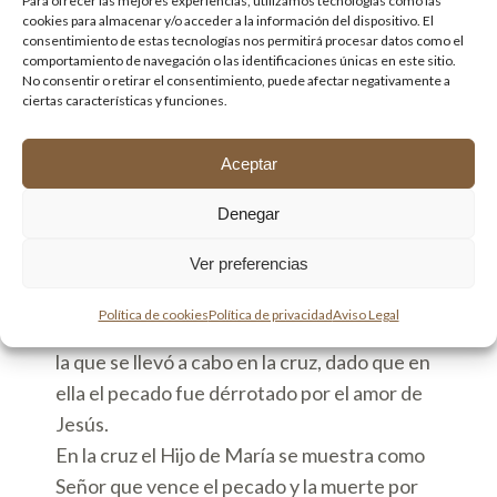
Para ofrecer las mejores experiencias, utilizamos tecnologías como las
actitud de constante disponibilidad y
cookies para almacenar y/o acceder a la información del dispositivo. El
consentimiento de estas tecnologías nos permitirá procesar datos como el
obediencia, para que el Poderoso nos pueda
comportamiento de navegación o las identificaciones únicas en este sitio.
rodear con los “brazos” de su ternura.
No consentir o retirar el consentimiento, puede afectar negativamente a
ciertas características y funciones.
DIA QUINTO
Triunfadora del mal
Aceptar
Del libro de Judit 9, 10-11
Destruye, oh Señor, por medio de una mujer,
Denegar
su arrogancia. Porque tu poder no depende
Ver preferencias
el número, ni del valor de los hombres tu
fuerza. No hay mal mayor y peor que el
Política de cookies
Política de privacidad
Aviso Legal
pecado, y no hay victoria más grandiosa que
la que se llevó a cabo en la cruz, dado que en
ella el pecado fue dérrotado por el amor de
Jesús.
En la cruz el Hijo de María se muestra como
Señor que vence el pecado y la muerte por